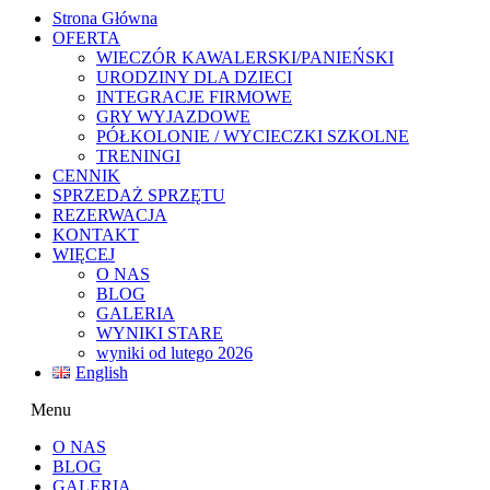
Strona Główna
OFERTA
WIECZÓR KAWALERSKI/PANIEŃSKI
URODZINY DLA DZIECI
INTEGRACJE FIRMOWE
GRY WYJAZDOWE
PÓŁKOLONIE / WYCIECZKI SZKOLNE
TRENINGI
CENNIK
SPRZEDAŻ SPRZĘTU
REZERWACJA
KONTAKT
WIĘCEJ
O NAS
BLOG
GALERIA
WYNIKI STARE
wyniki od lutego 2026
English
Menu
O NAS
BLOG
GALERIA