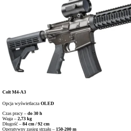
Colt M4-A3
Opcja wyświetlacza
OLED
Czas pracy –
do 30 h
Waga –
2,73 kg
Długość –
84 cm / 92 cm
Operatywny zasięg strzału –
150-200 m