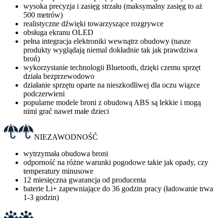
wysoka precyzja i zasięg strzału (maksymalny zasięg to aż
500 metrów)
realistyczne dźwięki towarzyszące rozgrywce
obsługa ekranu OLED
pełna integracja elektroniki wewnątrz obudowy (nasze
produkty wyglądają niemal dokładnie tak jak prawdziwa
broń)
wykorzystanie technologii Bluetooth, dzięki czemu sprzęt
działa bezprzewodowo
działanie sprzętu oparte na nieszkodliwej dla oczu wiązce
podczerwieni
popularne modele broni z obudową ABS są lekkie i mogą
nimi grać nawet małe dzieci
NIEZAWODNOŚĆ
wytrzymała obudowa broni
odporność na różne warunki pogodowe takie jak opady, czy
temperatury minusowe
12 miesięczna gwarancja od producenta
baterie Li+ zapewniające do 36 godzin pracy (ładowanie trwa
1-3 godzin)