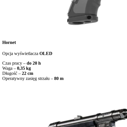
Hornet
Opcja wyświetlacza
OLED
Czas pracy –
do 20 h
Waga –
0,35 kg
Długość –
22 cm
Operatywny zasięg strzału –
80 m