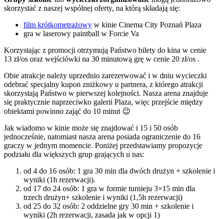
skorzystać z naszej wspólnej oferty, na którą składają się:
film krótkometrażowy
w kinie Cinema City Poznań Plaza
gra w laserowy paintball w Forcie Va
Korzystając z promocji otrzymują Państwo bilety do kina w cenie
13 zł/os oraz wejściówki na 30 minutową grę w cenie 20 zł/os .
Obie atrakcje należy uprzednio zarezerwować i w dniu wycieczki
odebrać specjalny kupon zniżkowy u partnera, z którego atrakcji
skorzystają Państwo w pierwszej kolejności. Nasza arena znajduje
się praktycznie naprzeciwko galerii Plaza, więc przejście między
obiektami powinno zająć do 10 minut 😉
Jak wiadomo w kinie może się znajdować i 15 i 50 osób
jednocześnie, natomiast nasza arena posiada ograniczenie do 16
graczy w jednym momencie. Poniżej przedstawiamy propozycje
podziału dla większych grup grających u nas:
od 4 do 16 osób: 1 gra 30 min dla dwóch drużyn + szkolenie i
wyniki (1h rezerwacji).
od 17 do 24 osób: 1 gra w formie turnieju 3×15 min dla
trzech drużyn+ szkolenie i wyniki (1,5h rezerwacji)
od 25 do 32 osób: 2 oddzielne gry 30 min + szkolenie i
wyniki (2h rezerwacji, zasada jak w opcji 1)