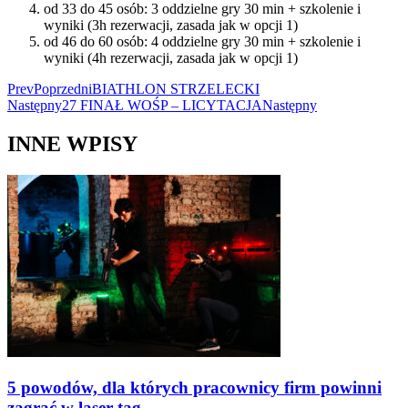
od 33 do 45 osób: 3 oddzielne gry 30 min + szkolenie i
wyniki (3h rezerwacji, zasada jak w opcji 1)
od 46 do 60 osób: 4 oddzielne gry 30 min + szkolenie i
wyniki (4h rezerwacji, zasada jak w opcji 1)
Prev
Poprzedni
BIATHLON STRZELECKI
Następny
27 FINAŁ WOŚP – LICYTACJA
Następny
INNE WPISY
5 powodów, dla których pracownicy firm powinni
zagrać w laser tag