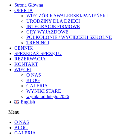
Strona Główna
OFERTA
WIECZÓR KAWALERSKI/PANIEŃSKI
URODZINY DLA DZIECI
INTEGRACJE FIRMOWE
GRY WYJAZDOWE
PÓŁKOLONIE / WYCIECZKI SZKOLNE
TRENINGI
CENNIK
SPRZEDAŻ SPRZĘTU
REZERWACJA
KONTAKT
WIĘCEJ
O NAS
BLOG
GALERIA
WYNIKI STARE
wyniki od lutego 2026
English
Menu
O NAS
BLOG
GALERIA