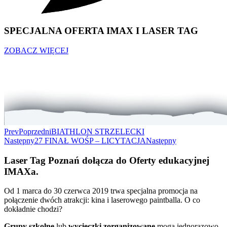
SPECJALNA OFERTA IMAX I LASER TAG
ZOBACZ WIĘCEJ
Prev
Poprzedni
BIATHLON STRZELECKI
Następny
27 FINAŁ WOŚP – LICYTACJA
Następny
Laser Tag Poznań dołącza do Oferty edukacyjnej
IMAXa.
Od 1 marca do 30 czerwca 2019 trwa specjalna promocja na
połączenie dwóch atrakcji: kina i laserowego paintballa. O co
dokładnie chodzi?
Grupy szkolne
lub
wycieczki zorganizowane
mogą jednorazowo