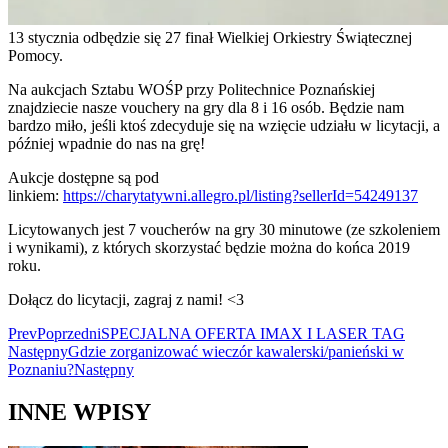
13 stycznia odbędzie się 27 finał Wielkiej Orkiestry Świątecznej
Pomocy.
Na aukcjach Sztabu WOŚP przy Politechnice Poznańskiej
znajdziecie nasze vouchery na gry dla 8 i 16 osób. Będzie nam
bardzo miło, jeśli ktoś zdecyduje się na wzięcie udziału w licytacji, a
później wpadnie do nas na grę!
Aukcje dostępne są pod
linkiem:
https://charytatywni.allegro.pl/listing?sellerId=54249137
Licytowanych jest 7 voucherów na gry 30 minutowe (ze szkoleniem
i wynikami), z których skorzystać będzie można do końca 2019
roku.
Dołącz do licytacji, zagraj z nami! <3
Prev
Poprzedni
SPECJALNA OFERTA IMAX I LASER TAG
Następny
Gdzie zorganizować wieczór kawalerski/panieński w
Poznaniu?
Następny
INNE WPISY