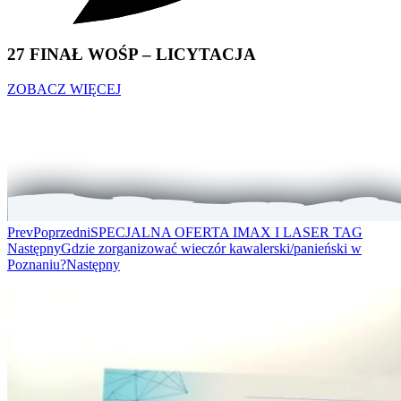
27 FINAŁ WOŚP – LICYTACJA
ZOBACZ WIĘCEJ
Prev
Poprzedni
SPECJALNA OFERTA IMAX I LASER TAG
Następny
Gdzie zorganizować wieczór kawalerski/panieński w
Poznaniu?
Następny