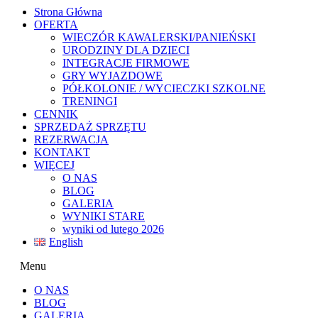
Strona Główna
OFERTA
WIECZÓR KAWALERSKI/PANIEŃSKI
URODZINY DLA DZIECI
INTEGRACJE FIRMOWE
GRY WYJAZDOWE
PÓŁKOLONIE / WYCIECZKI SZKOLNE
TRENINGI
CENNIK
SPRZEDAŻ SPRZĘTU
REZERWACJA
KONTAKT
WIĘCEJ
O NAS
BLOG
GALERIA
WYNIKI STARE
wyniki od lutego 2026
English
Menu
O NAS
BLOG
GALERIA