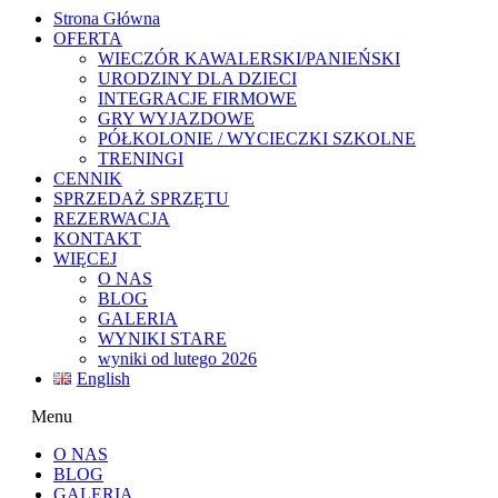
Strona Główna
OFERTA
WIECZÓR KAWALERSKI/PANIEŃSKI
URODZINY DLA DZIECI
INTEGRACJE FIRMOWE
GRY WYJAZDOWE
PÓŁKOLONIE / WYCIECZKI SZKOLNE
TRENINGI
CENNIK
SPRZEDAŻ SPRZĘTU
REZERWACJA
KONTAKT
WIĘCEJ
O NAS
BLOG
GALERIA
WYNIKI STARE
wyniki od lutego 2026
English
Menu
O NAS
BLOG
GALERIA